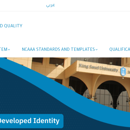
عربي
D QUALITY
TEM
NCAAA STANDARDS AND TEMPLATES
QUALIFIC